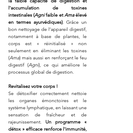
la faible capacité de digestion et 
l'accumulation de toxines 
intestinales (
Agni 
faible et 
Ama 
élevé 
en termes ayurvédiques)
. Grâce un 
bon nettoyage de l’appareil digestif, 
notamment à base de plantes, le 
corps est « réinitialisé » non 
seulement en éliminant les toxines 
(
Ama
) mais aussi en renforçant le feu 
digestif (
Agni
), ce qui améliore le 
processus global de digestion.
Revitalisez votre corps !
Se détoxifier correctement nettoie 
les organes émonctoires et le 
système lymphatique, en laissant une 
sensation de fraîcheur et de 
rajeunissement. 
Un programme « 
détox » efficace renforce l'immunité, 