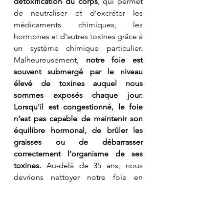
détoxification du corps
, qui permet 
de neutraliser et d’excréter les 
médicaments chimiques, les 
hormones et d'autres toxines grâce à 
un système chimique particulier. 
Malheureusement, 
notre foie est 
souvent submergé par le niveau 
élevé de toxines auquel nous 
sommes exposés chaque jour. 
Lorsqu'il est congestionné, le foie 
n'est pas capable de maintenir son 
équilibre hormonal, de brûler les 
graisses ou de débarrasser 
correctement l’organisme de ses 
toxines.
 Au-delà de 35 ans, nous 
devrions nettoyer notre foie en 
profondeur au moins une fois par an.
Un protocole de détoxification du 
foie peut être suivi pendant une 