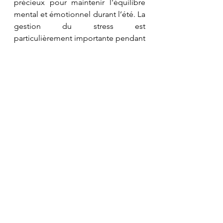
précieux pour maintenir l'équilibre 
mental et émotionnel durant l’été. La 
gestion du stress est 
particulièrement importante pendant 
cette saison car 
le stress peut 
aggraver le déséquilibre de Pitta
.
Enfin, il est également judicieux 
d'utiliser des 
huiles essentielles 
rafraîchissantes comme la menthe 
poivrée ou l'eucalyptus
, qui peuvent 
aider à apaiser et à rafraîchir le corps 
et l'esprit.
En résumé, il est important de 
maintenir un mode de vie et un 
régime alimentaire adaptés à la 
saison estivale pour rester équilibré 
et en bonne santé. Cela inclut de 
manger des aliments légers et 