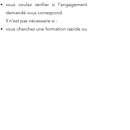
vous voulez vérifier si l’engagement
demandé vous correspond.
Il n’est pas nécessaire si :
vous cherchez une formation rapide ou
sans implication,
vous souhaitez uniquement comparer
des prix.
👉 Accéder à l’agenda pour choisir un créneau
Aucune obligation d’inscription à l’issue de l’appel.
👉 Accéder à l’agenda pour choisir un créneau
Aucune obligation d’inscription à l’issue de l’appel.
Devenir praticien en Ayurvéda
-
Formation en Ayurvéda
: choisir une formation sérieuse
-
Étudier l’Ayurvéda :
seul ou en formation ?