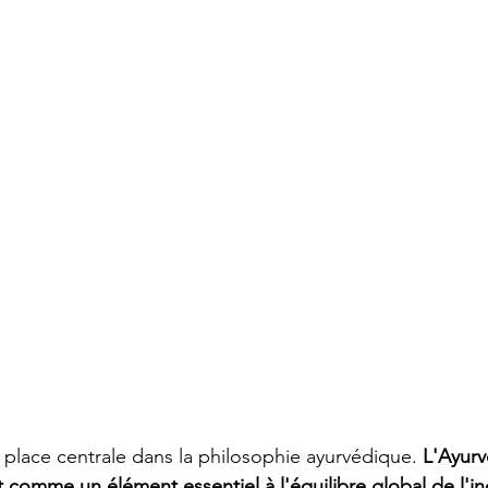
lace centrale dans la philosophie ayurvédique. 
L'Ayurv
 comme un élément essentiel à l'équilibre global de l'ind