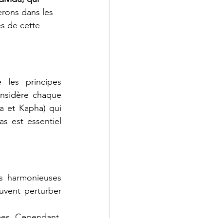
erons dans les 
s de cette 
les principes 
nsidère chaque 
 et Kapha) qui 
s est essentiel 
ns harmonieuses 
uvent perturber 
ées. Cependant, 