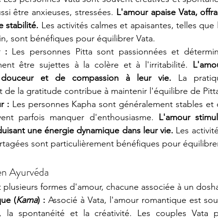
ssi être anxieuses, stressées. 
L'amour apaise Vata, offra
 stabilité.
 Les activités calmes et apaisantes, telles qu
n, sont bénéfiques pour équilibrer Vata.
 :
 Les personnes Pitta sont passionnées et déterminé
t être sujettes à la colère et à l'irritabilité.
 L'amo
douceur et de compassion à leur vie.
 La pratiq
 de la gratitude contribue à maintenir l'équilibre de Pitt
r :
 Les personnes Kapha sont généralement stables et c
vent parfois manquer d'enthousiasme.
 L'amour stimule
duisant une énergie dynamique dans leur vie.
 Les activit
artagées sont particulièrement bénéfiques pour équilibre
en Ayurvéda
 plusieurs formes d'amour, chacune associée à un dosha
ue (
Kama
) :
 Associé à Vata, l'amour romantique est souv
, la spontanéité et la créativité. Les couples Vata p