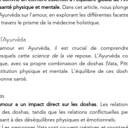
a santé physique et mentale.
 Dans cet article, nous plong
yurvéda sur l'amour, en explorant les différentes facette
ravers le prisme de la médecine holistique.
l'Ayurvéda
'amour en Ayurvéda, il est crucial de comprendre 
squels cette 
science de la vie 
repose. L'Ayurvéda co
ue, avec sa propre combinaison de doshas (Vata, Pitta
titution physique et mentale. L'équilibre de ces dosha
bonne santé.
as
'amour a un impact direct sur les doshas
. Les relatio
re des doshas, tandis que les relations conflictuelles pe
isant à des déséquilibres physiques et émotionnels.
:
 Les personnes Vata sont souvent créatives et spontan