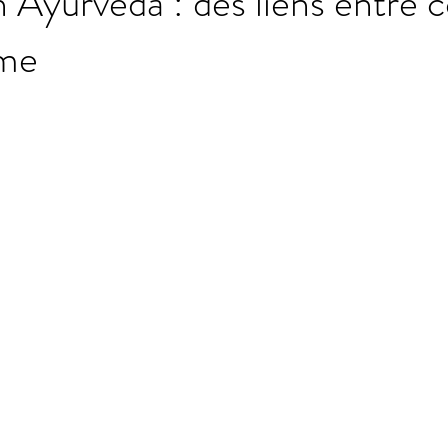
 Ayurvéda : des liens entre c
âme