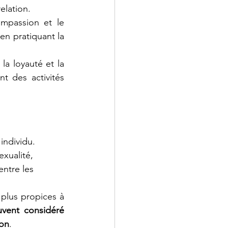
elation.
ompassion et le 
n pratiquant la 
a loyauté et la 
t des activités 
individu. 
xualité, 
entre les 
plus propices à 
vent considéré 
ion
.