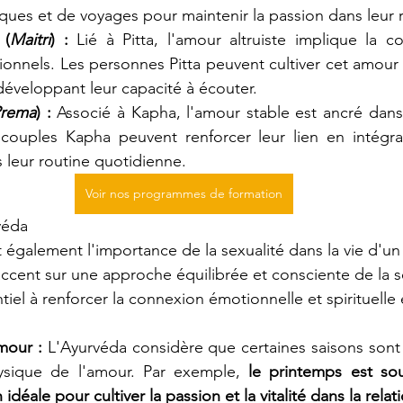
stiques et de voyages pour maintenir la passion dans leur r
 (
Maitri
) :
 Lié à Pitta, l'amour altruiste implique la c
ionnels. Les personnes Pitta peuvent cultiver cet amour e
développant leur capacité à écouter.
Prema
) :
 Associé à Kapha, l'amour stable est ancré dans l
couples Kapha peuvent renforcer leur lien en intégran
 leur routine quotidienne.
Voir nos programmes de formation
véda
 également l'importance de la sexualité dans la vie d'un 
accent sur une approche équilibrée et consciente de la se
iel à renforcer la connexion émotionnelle et spirituelle 
mour :
 L'Ayurvéda considère que certaines saisons sont 
ysique de l'amour. Par exemple, 
le printemps est sou
déale pour cultiver la passion et la vitalité dans la relat